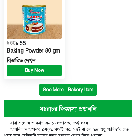
৳ 60
৳ 55
Baking Powder 80 gm
বিস্তারিত দেখুন
Buy Now
See More - Bakery Item
সচরাচর জিজ্ঞাস্য প্রশ্নাবলি
সারা বাংলাদেশে ক্যাশ অন ডেলিভারি অ্যাভেইলেবল
আপনি যদি আপনার ক্রয়কৃত পণ্যটি নিয়ে সন্তুষ্ট না হন, তবে শুধু ডেলিভারি চার্জ
প্রদান করে ডেলিভারি ম্যানের কাছে সহজেই ফেরত দিতে পারবেন।