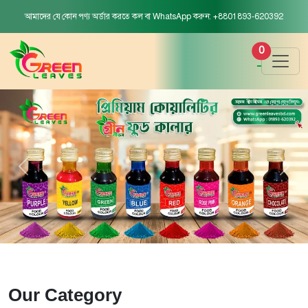
আমাদের যে কোন পণ্য অর্ডার করতে কল বা WhatsApp করুন: +8801893-620392
0
Our Category