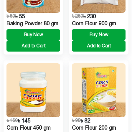
৳ 60
৳ 55
৳ 260
৳ 230
Baking Powder 80 gm
Corn Flour 900 gm
Buy Now
Buy Now
Add to Cart
Add to Cart
৳ 160
৳ 145
৳ 90
৳ 82
Corn Flour 450 gm
Corn Flour 200 gm