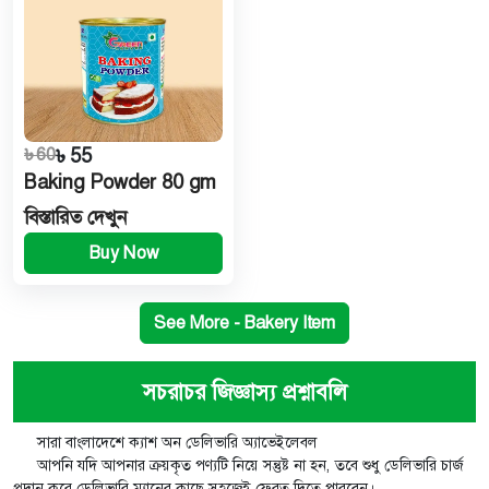
৳ 60
৳ 55
Baking Powder 80 gm
বিস্তারিত দেখুন
Buy Now
See More - Bakery Item
সচরাচর জিজ্ঞাস্য প্রশ্নাবলি
সারা বাংলাদেশে ক্যাশ অন ডেলিভারি অ্যাভেইলেবল
আপনি যদি আপনার ক্রয়কৃত পণ্যটি নিয়ে সন্তুষ্ট না হন, তবে শুধু ডেলিভারি চার্জ
প্রদান করে ডেলিভারি ম্যানের কাছে সহজেই ফেরত দিতে পারবেন।