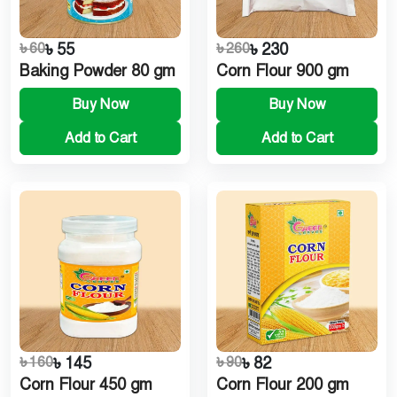
৳ 60
৳ 55
৳ 260
৳ 230
Baking Powder 80 gm
Corn Flour 900 gm
Buy Now
Buy Now
Add to Cart
Add to Cart
৳ 160
৳ 145
৳ 90
৳ 82
Corn Flour 450 gm
Corn Flour 200 gm