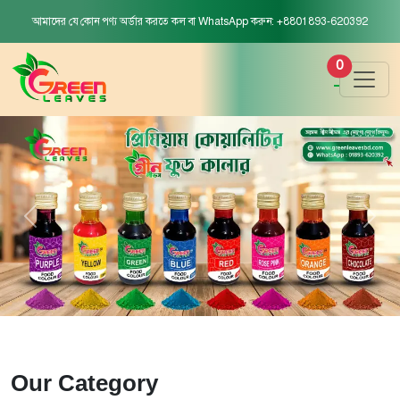
আমাদের যে কোন পণ্য অর্ডার করতে কল বা WhatsApp করুন: +8801893-620392
0
Our Category