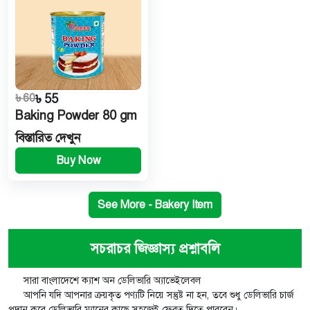
৳ 60
৳ 55
Baking Powder 80 gm
বিস্তারিত দেখুন
Buy Now
See More - Bakery Item
সচরাচর জিজ্ঞাস্য প্রশ্নাবলি
সারা বাংলাদেশে ক্যাশ অন ডেলিভারি অ্যাভেইলেবল
আপনি যদি আপনার ক্রয়কৃত পণ্যটি নিয়ে সন্তুষ্ট না হন, তবে শুধু ডেলিভারি চার্জ
প্রদান করে ডেলিভারি ম্যানের কাছে সহজেই ফেরত দিতে পারবেন।