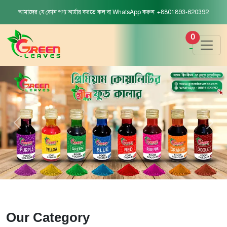
আমাদের যে কোন পণ্য অর্ডার করতে কল বা WhatsApp করুন: +8801893-620392
0
Our Category