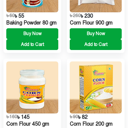
৳ 60
৳ 55
৳ 260
৳ 230
Baking Powder 80 gm
Corn Flour 900 gm
Buy Now
Buy Now
Add to Cart
Add to Cart
৳ 160
৳ 145
৳ 90
৳ 82
Corn Flour 450 gm
Corn Flour 200 gm