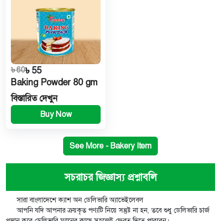
৳ 60
৳ 55
Baking Powder 80 gm
বিস্তারিত দেখুন
Buy Now
See More - Bakery Item
সচরাচর জিজ্ঞাস্য প্রশ্নাবলি
সারা বাংলাদেশে ক্যাশ অন ডেলিভারি অ্যাভেইলেবল
আপনি যদি আপনার ক্রয়কৃত পণ্যটি নিয়ে সন্তুষ্ট না হন, তবে শুধু ডেলিভারি চার্জ
প্রদান করে ডেলিভারি ম্যানের কাছে সহজেই ফেরত দিতে পারবেন।