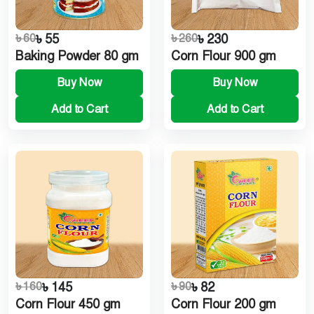
৳ 60
৳ 55
৳ 260
৳ 230
Baking Powder 80 gm
Corn Flour 900 gm
Buy Now
Buy Now
Add to Cart
Add to Cart
৳ 160
৳ 145
৳ 90
৳ 82
Corn Flour 450 gm
Corn Flour 200 gm