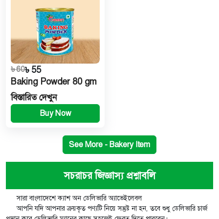
৳ 60
৳ 55
Baking Powder 80 gm
বিস্তারিত দেখুন
Buy Now
See More - Bakery Item
সচরাচর জিজ্ঞাস্য প্রশ্নাবলি
সারা বাংলাদেশে ক্যাশ অন ডেলিভারি অ্যাভেইলেবল
আপনি যদি আপনার ক্রয়কৃত পণ্যটি নিয়ে সন্তুষ্ট না হন, তবে শুধু ডেলিভারি চার্জ
প্রদান করে ডেলিভারি ম্যানের কাছে সহজেই ফেরত দিতে পারবেন।