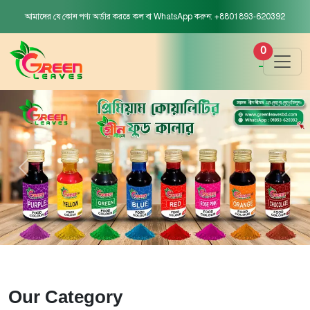
আমাদের যে কোন পণ্য অর্ডার করতে কল বা WhatsApp করুন: +8801893-620392
0
Our Category