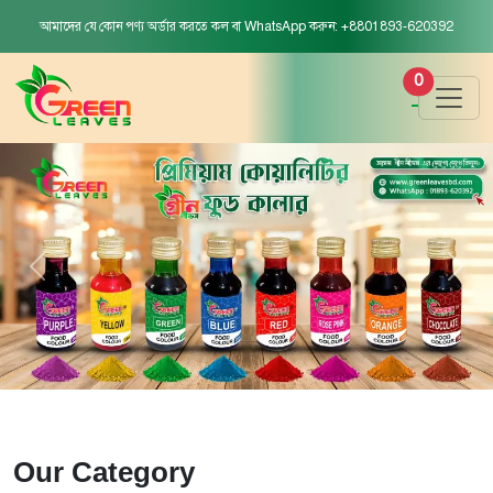
আমাদের যে কোন পণ্য অর্ডার করতে কল বা WhatsApp করুন: +8801893-620392
0
Our Category