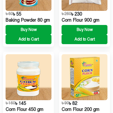
৳ 60
৳ 55
৳ 260
৳ 230
Baking Powder 80 gm
Corn Flour 900 gm
Buy Now
Buy Now
Add to Cart
Add to Cart
৳ 160
৳ 145
৳ 90
৳ 82
Corn Flour 450 gm
Corn Flour 200 gm