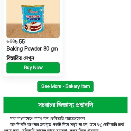
৳ 60
৳ 55
Baking Powder 80 gm
বিস্তারিত দেখুন
Buy Now
See More - Bakery Item
সচরাচর জিজ্ঞাস্য প্রশ্নাবলি
সারা বাংলাদেশে ক্যাশ অন ডেলিভারি অ্যাভেইলেবল
আপনি যদি আপনার ক্রয়কৃত পণ্যটি নিয়ে সন্তুষ্ট না হন, তবে শুধু ডেলিভারি চার্জ
প্রদান করে ডেলিভারি ম্যানের কাছে সহজেই ফেরত দিতে পারবেন।