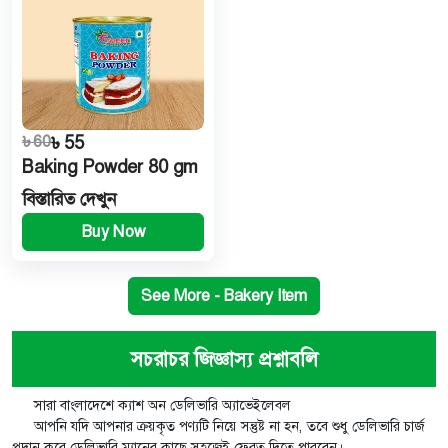
৳ 60
৳ 55
Baking Powder 80 gm
বিস্তারিত দেখুন
Buy Now
See More - Bakery Item
সচরাচর জিজ্ঞাস্য প্রশ্নাবলি
সারা বাংলাদেশে ক্যাশ অন ডেলিভারি অ্যাভেইলেবল
আপনি যদি আপনার ক্রয়কৃত পণ্যটি নিয়ে সন্তুষ্ট না হন, তবে শুধু ডেলিভারি চার্জ
প্রদান করে ডেলিভারি ম্যানের কাছে সহজেই ফেরত দিতে পারবেন।