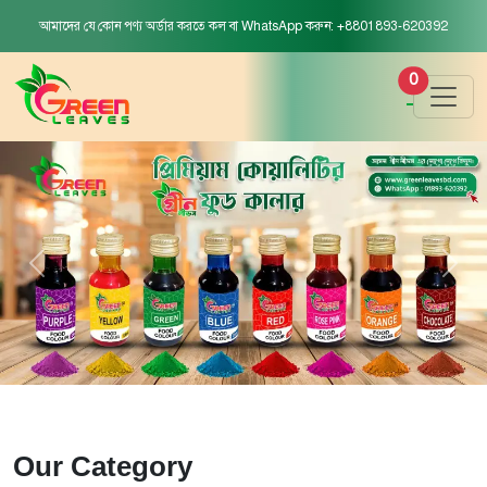
আমাদের যে কোন পণ্য অর্ডার করতে কল বা WhatsApp করুন: +8801893-620392
0
Our Category