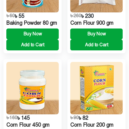
৳ 60
৳ 55
৳ 260
৳ 230
Baking Powder 80 gm
Corn Flour 900 gm
Buy Now
Buy Now
Add to Cart
Add to Cart
৳ 160
৳ 145
৳ 90
৳ 82
Corn Flour 450 gm
Corn Flour 200 gm