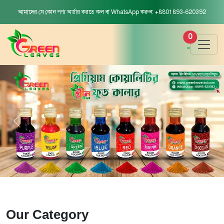
আমাদের যে কোন পণ্য অর্ডার করতে কল বা WhatsApp করুন: +8801893-620392
0
Our Category