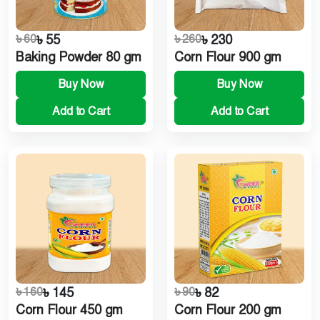
৳ 60
৳ 55
৳ 260
৳ 230
Baking Powder 80 gm
Corn Flour 900 gm
Buy Now
Buy Now
Add to Cart
Add to Cart
৳ 160
৳ 145
৳ 90
৳ 82
Corn Flour 450 gm
Corn Flour 200 gm