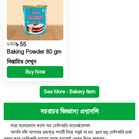
৳ 60
৳ 55
Baking Powder 80 gm
বিস্তারিত দেখুন
Buy Now
See More - Bakery Item
সচরাচর জিজ্ঞাস্য প্রশ্নাবলি
সারা বাংলাদেশে ক্যাশ অন ডেলিভারি অ্যাভেইলেবল
আপনি যদি আপনার ক্রয়কৃত পণ্যটি নিয়ে সন্তুষ্ট না হন, তবে শুধু ডেলিভারি চার্জ
প্রদান করে ডেলিভারি ম্যানের কাছে সহজেই ফেরত দিতে পারবেন।