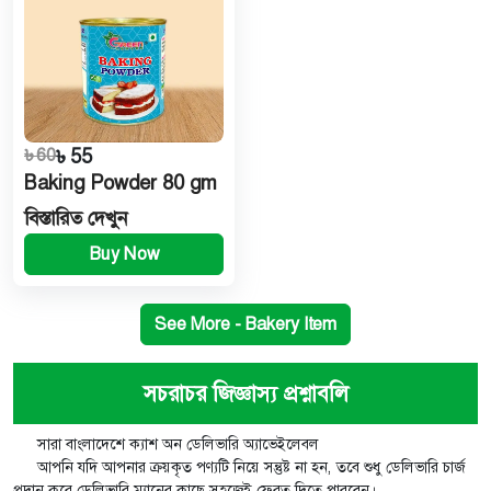
৳ 60
৳ 55
Baking Powder 80 gm
বিস্তারিত দেখুন
Buy Now
See More - Bakery Item
সচরাচর জিজ্ঞাস্য প্রশ্নাবলি
সারা বাংলাদেশে ক্যাশ অন ডেলিভারি অ্যাভেইলেবল
আপনি যদি আপনার ক্রয়কৃত পণ্যটি নিয়ে সন্তুষ্ট না হন, তবে শুধু ডেলিভারি চার্জ
প্রদান করে ডেলিভারি ম্যানের কাছে সহজেই ফেরত দিতে পারবেন।