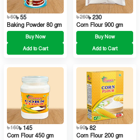
৳ 60
৳ 55
৳ 260
৳ 230
Baking Powder 80 gm
Corn Flour 900 gm
Buy Now
Buy Now
Add to Cart
Add to Cart
৳ 160
৳ 145
৳ 90
৳ 82
Corn Flour 450 gm
Corn Flour 200 gm