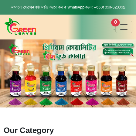
আমাদের যে কোন পণ্য অর্ডার করতে কল বা WhatsApp করুন: +8801893-620392
0
Our Category