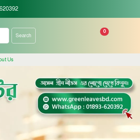
-620392
0
Search
out Us