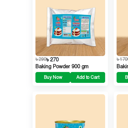
৳ 290
৳ 270
৳ 170
Baking Powder 900 gm
Baki
Buy Now
Add to Cart
B