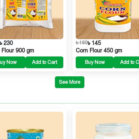
৳ 230
৳ 160
৳ 145
 Flour 900 gm
Corn Flour 450 gm
uy Now
Add to Cart
Buy Now
Add to C
See More