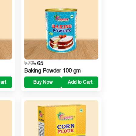
৳ 70
৳ 65
Baking Powder 100 gm
art
Buy Now
Add to Cart