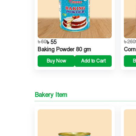
৳ 60
৳ 55
৳ 260
Baking Powder 80 gm
Corn
Buy Now
Add to Cart
B
Bakery Item