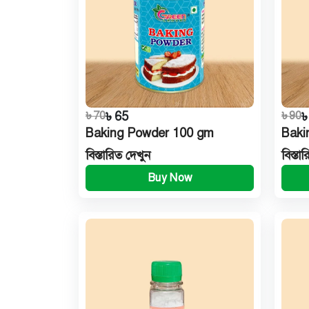
৳ 70
৳ 65
৳ 90
৳
Baking Powder 100 gm
Baki
বিস্তারিত দেখুন
বিস্তা
Buy Now