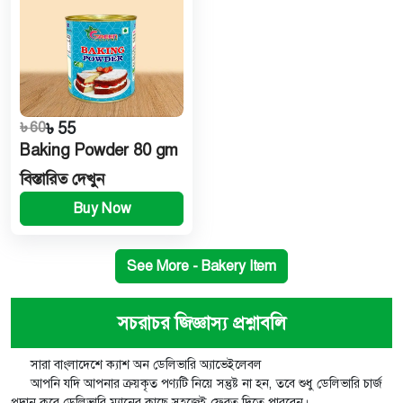
৳ 60
৳ 55
Baking Powder 80 gm
বিস্তারিত দেখুন
Buy Now
See More - Bakery Item
সচরাচর জিজ্ঞাস্য প্রশ্নাবলি
সারা বাংলাদেশে ক্যাশ অন ডেলিভারি অ্যাভেইলেবল
আপনি যদি আপনার ক্রয়কৃত পণ্যটি নিয়ে সন্তুষ্ট না হন, তবে শুধু ডেলিভারি চার্জ
প্রদান করে ডেলিভারি ম্যানের কাছে সহজেই ফেরত দিতে পারবেন।