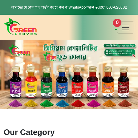
আমাদের যে কোন পণ্য অর্ডার করতে কল বা WhatsApp করুন: +8801893-620392
0
Our Category