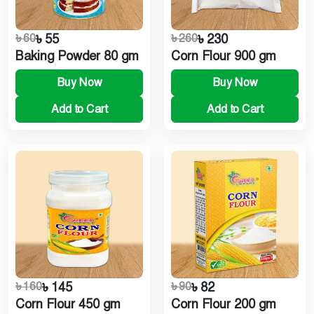
৳ 60
৳ 55
৳ 260
৳ 230
Baking Powder 80 gm
Corn Flour 900 gm
Buy Now
Buy Now
Add to Cart
Add to Cart
৳ 160
৳ 145
৳ 90
৳ 82
Corn Flour 450 gm
Corn Flour 200 gm