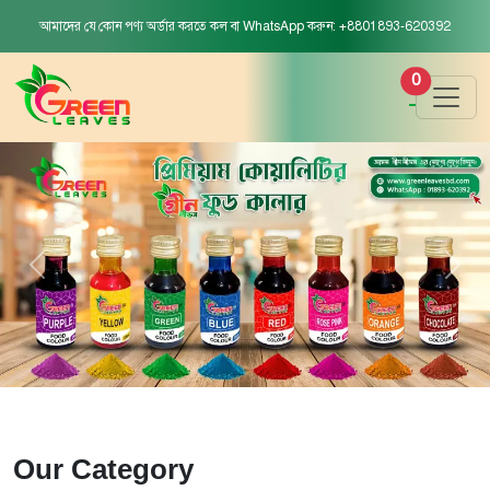
আমাদের যে কোন পণ্য অর্ডার করতে কল বা WhatsApp করুন: +8801893-620392
0
Our Category