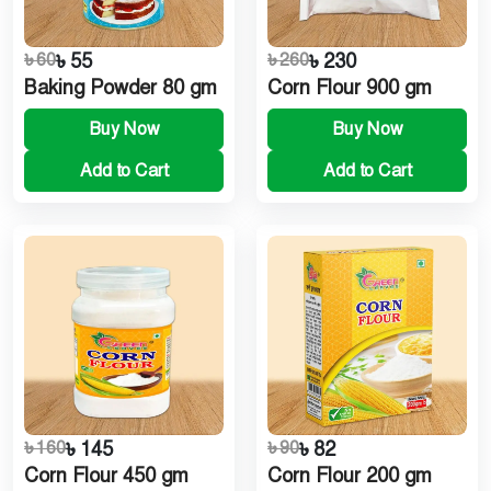
৳ 60
৳ 55
৳ 260
৳ 230
Baking Powder 80 gm
Corn Flour 900 gm
Buy Now
Buy Now
Add to Cart
Add to Cart
৳ 160
৳ 145
৳ 90
৳ 82
Corn Flour 450 gm
Corn Flour 200 gm