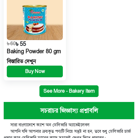
৳ 60
৳ 55
Baking Powder 80 gm
বিস্তারিত দেখুন
Buy Now
See More - Bakery Item
সচরাচর জিজ্ঞাস্য প্রশ্নাবলি
সারা বাংলাদেশে ক্যাশ অন ডেলিভারি অ্যাভেইলেবল
আপনি যদি আপনার ক্রয়কৃত পণ্যটি নিয়ে সন্তুষ্ট না হন, তবে শুধু ডেলিভারি চার্জ
প্রদান করে ডেলিভারি ম্যানের কাছে সহজেই ফেরত দিতে পারবেন।