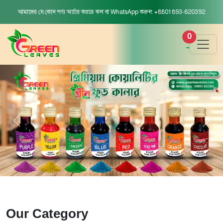
আমাদের যে কোন পণ্য অর্ডার করতে কল বা WhatsApp করুন: +8801893-620392
0
Our Category