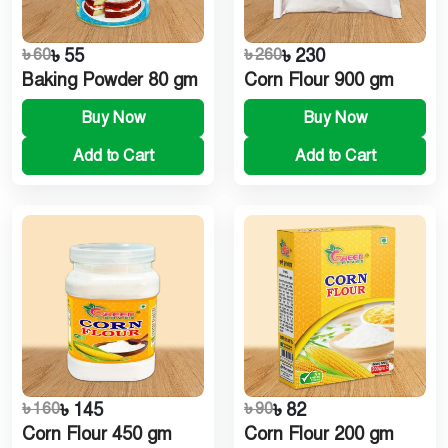
৳ 60
৳ 55
৳ 260
৳ 230
Baking Powder 80 gm
Corn Flour 900 gm
Buy Now
Buy Now
Add to Cart
Add to Cart
৳ 160
৳ 145
৳ 90
৳ 82
Corn Flour 450 gm
Corn Flour 200 gm