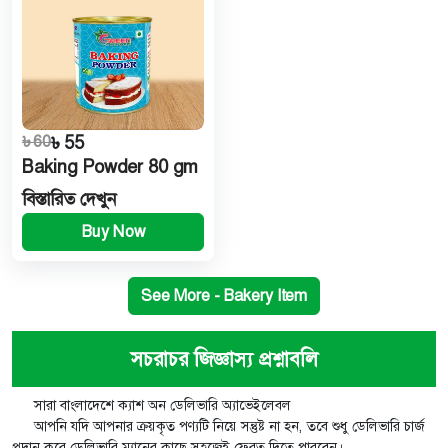
৳ 60
৳ 55
Baking Powder 80 gm
বিস্তারিত দেখুন
Buy Now
See More - Bakery Item
সচরাচর জিজ্ঞাস্য প্রশ্নাবলি
সারা বাংলাদেশে ক্যাশ অন ডেলিভারি অ্যাভেইলেবল
আপনি যদি আপনার ক্রয়কৃত পণ্যটি নিয়ে সন্তুষ্ট না হন, তবে শুধু ডেলিভারি চার্জ
প্রদান করে ডেলিভারি ম্যানের কাছে সহজেই ফেরত দিতে পারবেন।