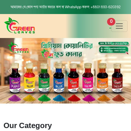
আমাদের যে কোন পণ্য অর্ডার করতে কল বা WhatsApp করুন: +8801893-620392
0
Our Category