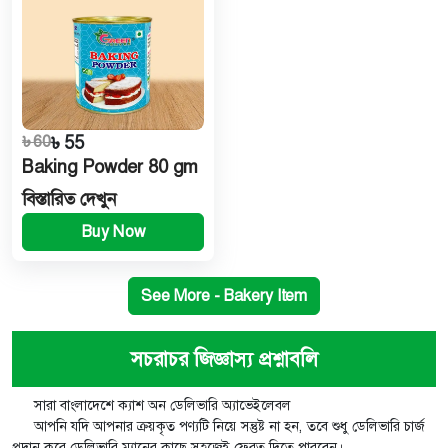
৳ 60
৳ 55
Baking Powder 80 gm
বিস্তারিত দেখুন
Buy Now
See More - Bakery Item
সচরাচর জিজ্ঞাস্য প্রশ্নাবলি
সারা বাংলাদেশে ক্যাশ অন ডেলিভারি অ্যাভেইলেবল
আপনি যদি আপনার ক্রয়কৃত পণ্যটি নিয়ে সন্তুষ্ট না হন, তবে শুধু ডেলিভারি চার্জ
প্রদান করে ডেলিভারি ম্যানের কাছে সহজেই ফেরত দিতে পারবেন।