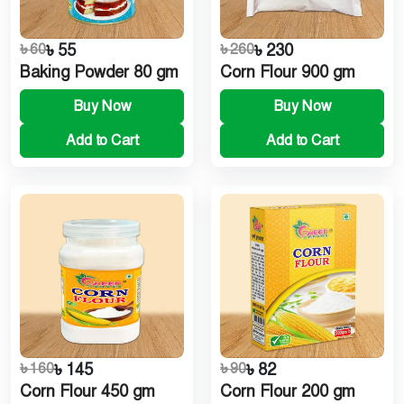
৳ 60
৳ 55
৳ 260
৳ 230
Baking Powder 80 gm
Corn Flour 900 gm
Buy Now
Buy Now
Add to Cart
Add to Cart
৳ 160
৳ 145
৳ 90
৳ 82
Corn Flour 450 gm
Corn Flour 200 gm