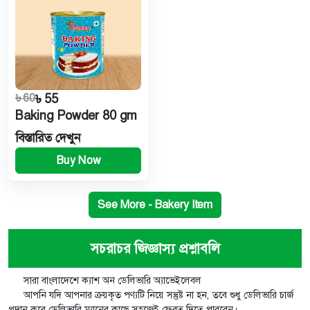
৳ 60
৳ 55
Baking Powder 80 gm
বিস্তারিত দেখুন
Buy Now
See More - Bakery Item
সচরাচর জিজ্ঞাস্য প্রশ্নাবলি
সারা বাংলাদেশে ক্যাশ অন ডেলিভারি অ্যাভেইলেবল
আপনি যদি আপনার ক্রয়কৃত পণ্যটি নিয়ে সন্তুষ্ট না হন, তবে শুধু ডেলিভারি চার্জ
প্রদান করে ডেলিভারি ম্যানের কাছে সহজেই ফেরত দিতে পারবেন।