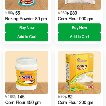
৳ 60
৳ 55
৳ 260
৳ 230
Baking Powder 80 gm
Corn Flour 900 gm
Buy Now
Buy Now
Add to Cart
Add to Cart
৳ 160
৳ 145
৳ 90
৳ 82
Corn Flour 450 gm
Corn Flour 200 gm