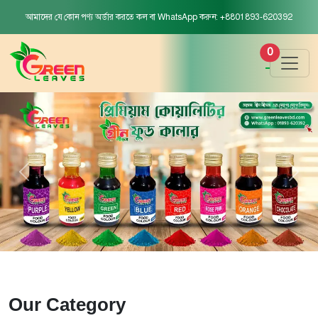
আমাদের যে কোন পণ্য অর্ডার করতে কল বা WhatsApp করুন: +8801893-620392
0
Our Category